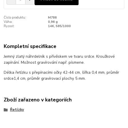
Číslo produktu:
M786
Váha:
0,96 g
Ryzost:
14K, 585/1000
Kompletní specifikace
Jemný zlatý náhrdelník s přívěskem ve tvaru srdce. Kroužkové
zapínání. Možnost gravírování např. písmene.
Délka řetízku s přepínacími očky 42-44 cm, šířka 0,4 mm, průměr
srdce1,4 cm, průměr gravírovací plochy 5 mm.
Zboží zařazeno v kategoriích
Řetízky