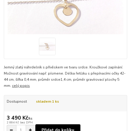
Jemný zlatý náhrdelník s přívěskem ve tvaru srdce. Kroužkové zapínání.
Možnost gravírování např. písmene. Délka řetízku s přepínacími očky 42-
44 cm, šířka 0,4 mm, průměr srdce1,4 cm, průměr gravírovací plochy 5
mm.
celý popis
Dostupnost
skladem 1 ks
3 490 Kč
/
ks
2 884 Kč
bez DPH
Přidat do košíku