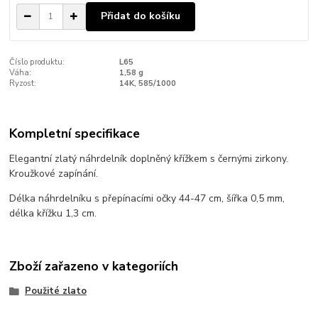
Přidat do košíku
Číslo produktu:
L65
Váha:
1,58 g
Ryzost:
14K, 585/1000
Kompletní specifikace
Elegantní zlatý náhrdelník doplněný křížkem s černými zirkony.
Kroužkové zapínání.
Délka náhrdelníku s přepínacími očky 44-47 cm, šířka 0,5 mm,
délka křížku 1,3 cm.
Zboží zařazeno v kategoriích
Použité zlato