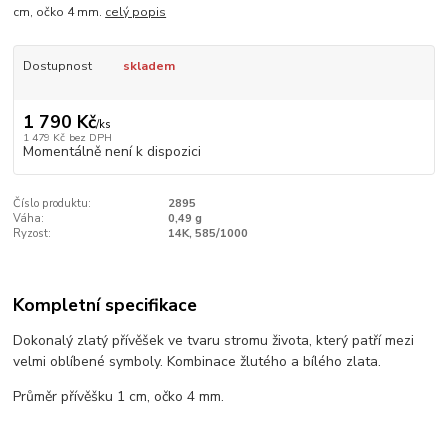
cm, očko 4 mm.
celý popis
Dostupnost
skladem
1 790 Kč
/
ks
1 479 Kč
bez DPH
Momentálně není k dispozici
Číslo produktu:
2895
Váha:
0,49 g
Ryzost:
14K, 585/1000
Kompletní specifikace
Dokonalý zlatý přívěšek ve tvaru stromu života, který patří mezi
velmi oblíbené symboly. Kombinace žlutého a bílého zlata.
Průměr přívěšku 1 cm, očko 4 mm.