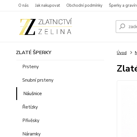
O nás
Jak nakupovat
Obchodní podmínky
Šperky a gravír
ZLATÉ ŠPERKY
Úvod
N
Zlat
Prsteny
Snubní prsteny
Náušnice
Řetízky
Přívěsky
Náramky