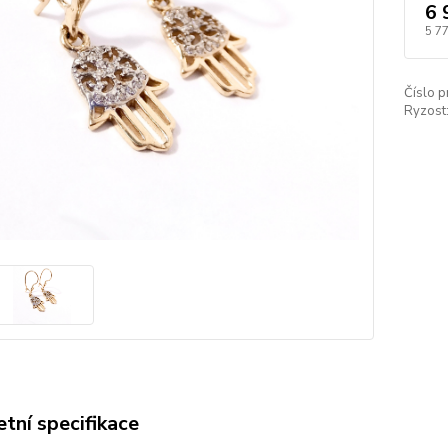
6 
5 7
Číslo p
Ryzost
tní specifikace