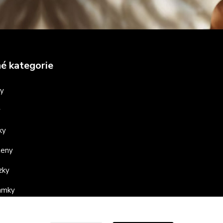
é kategorie
ny
y
ky
teny
zky
ramky