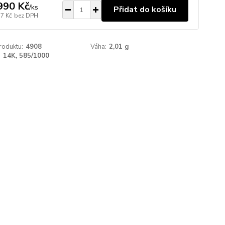
990 Kč
/
ks
Přidat do košíku
77 Kč
bez DPH
roduktu:
4908
Váha:
2,01 g
:
14K, 585/1000