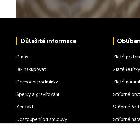
Důležité informace
Oblíben
O nás
Zlaté prste
Jak nakupovat
Zlaté řetízk
Obchodní podmínky
Zlaté náram
Šperky a gravírování
Stříbrné prs
Kontakt
Stříbrné řetí
Odstoupení od smlouvy
Stříbrné ná