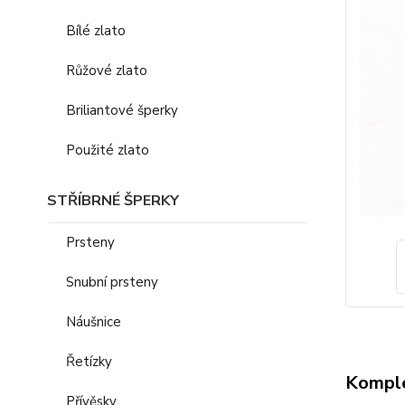
Bílé zlato
Růžové zlato
Briliantové šperky
Použité zlato
STŘÍBRNÉ ŠPERKY
Prsteny
Snubní prsteny
Náušnice
Řetízky
Komple
Přívěsky