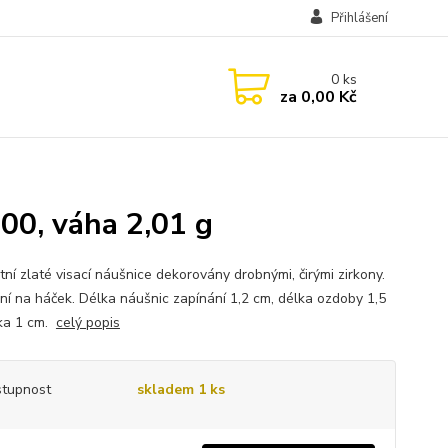
Přihlášení
0
ks
za
0,00 Kč
00, váha 2,01 g
tní zlaté visací náušnice dekorovány drobnými, čirými zirkony.
ní na háček. Délka náušnic zapínání 1,2 cm, délka ozdoby 1,5
řka 1 cm.
celý popis
tupnost
skladem 1 ks