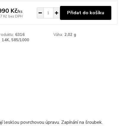
990 Kč
/
ks
Přidat do košíku
77 Kč
bez DPH
roduktu:
6316
Váha:
2,02 g
:
14K, 585/1000
jí lesklou povrchovou úpravu. Zapínání na šroubek.