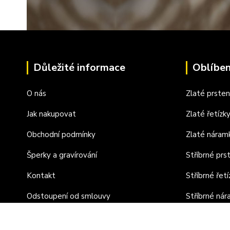
Důležité informace
Oblíben
O nás
Zlaté prste
Jak nakupovat
Zlaté řetízk
Obchodní podmínky
Zlaté náram
Šperky a gravírování
Stříbrné prs
Kontakt
Stříbrné řetí
Odstoupení od smlouvy
Stříbrné ná