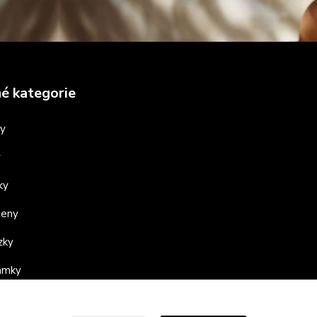
é kategorie
ny
y
ky
teny
zky
ramky