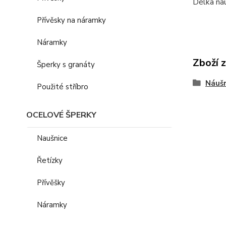
Délka náu
Přívěsky na náramky
Náramky
Zboží 
Šperky s granáty
Náušn
Použité stříbro
OCELOVÉ ŠPERKY
Naušnice
Řetízky
Přívěšky
Náramky