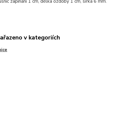
šnic zapínání 1 cm, délka ozdoby 1 cm, šířka 6 mm.
zařazeno v kategoriích
ice