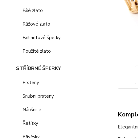
Bílé zlato
Růžové zlato
Briliantové šperky
Použité zlato
STŘÍBRNÉ ŠPERKY
Prsteny
Snubní prsteny
Náušnice
Komple
Řetízky
Elegantní
Přívěsky