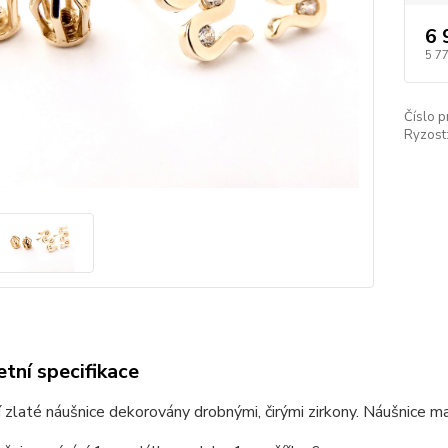
6 
5 7
Číslo p
Ryzost
tní specifikace
 zlaté náušnice dekorovány drobnými, čirými zirkony. Náušnice ma