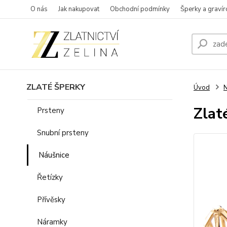
O nás
Jak nakupovat
Obchodní podmínky
Šperky a gravír
ZLATÉ ŠPERKY
Úvod
N
Zlat
Prsteny
Snubní prsteny
Náušnice
Řetízky
Přívěsky
Náramky