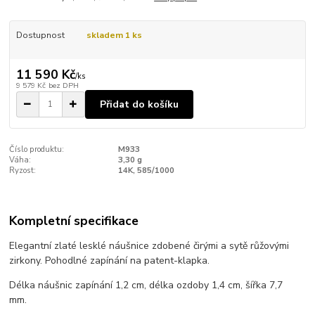
Dostupnost
skladem 1 ks
11 590 Kč
/
ks
9 579 Kč
bez DPH
Přidat do košíku
Číslo produktu:
M933
Váha:
3,30 g
Ryzost:
14K, 585/1000
Kompletní specifikace
Elegantní zlaté lesklé náušnice zdobené čirými a sytě růžovými
zirkony. Pohodlné zapínání na patent-klapka.
Délka náušnic zapínání 1,2 cm, délka ozdoby 1,4 cm, šířka 7,7
mm.