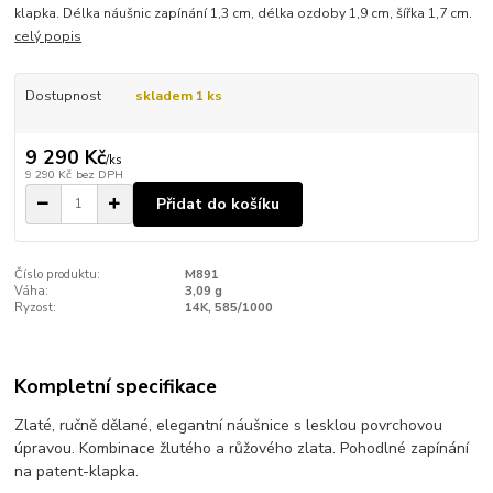
klapka. Délka náušnic zapínání 1,3 cm, délka ozdoby 1,9 cm, šířka 1,7 cm.
celý popis
Dostupnost
skladem 1 ks
9 290 Kč
/
ks
9 290 Kč
bez DPH
Přidat do košíku
Číslo produktu:
M891
Váha:
3,09 g
Ryzost:
14K, 585/1000
Kompletní specifikace
Zlaté, ručně dělané, elegantní náušnice s lesklou povrchovou
úpravou. Kombinace žlutého a růžového zlata. Pohodlné zapínání
na patent-klapka.