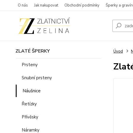
O nás
Jak nakupovat
Obchodní podmínky
Šperky a gravír
ZLATÉ ŠPERKY
Úvod
N
Zlat
Prsteny
Snubní prsteny
Náušnice
Řetízky
Přívěsky
Náramky