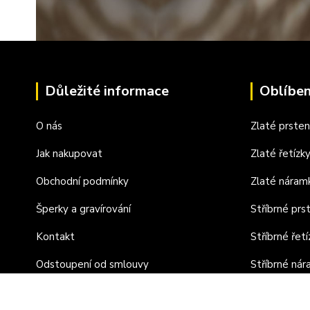
Důležité informace
Oblíben
O nás
Zlaté prste
Jak nakupovat
Zlaté řetízk
Obchodní podmínky
Zlaté náram
Šperky a gravírování
Stříbrné prs
Kontakt
Stříbrné řetí
Odstoupení od smlouvy
Stříbrné ná