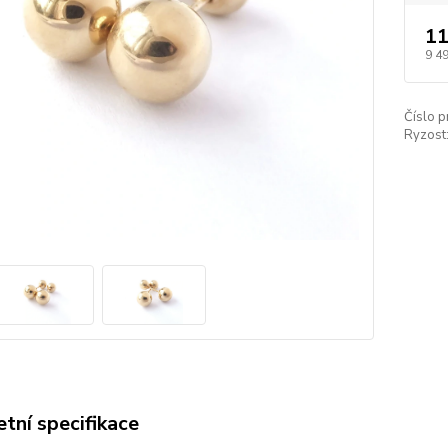
11
9 4
Číslo p
Ryzost
tní specifikace