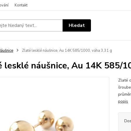
ování
Kontakt
Hledat
áušnice
Zlaté lesklé náušnice, Au 14K 585/1000, váha 3,31 g
é lesklé náušnice, Au 14K 585/1
Zlaté 
šroube
průměr
popis
Dos