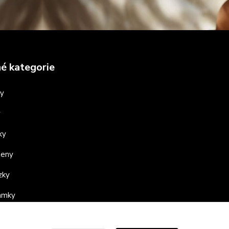
é kategorie
ny
y
ky
teny
zky
ramky