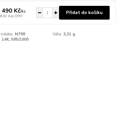
 490 Kč
/
ks
Přidat do košíku
96 Kč
bez DPH
roduktu:
M798
Váha:
3,31 g
:
14K, 585/1000