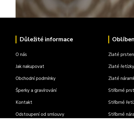
Důležité informace
Oblíben
O nás
Zlaté prste
Jak nakupovat
Zlaté řetízk
Obchodní podmínky
Zlaté náram
Šperky a gravírování
Stříbrné prs
Kontakt
Stříbrné řetí
Odstoupení od smlouvy
Stříbrné ná