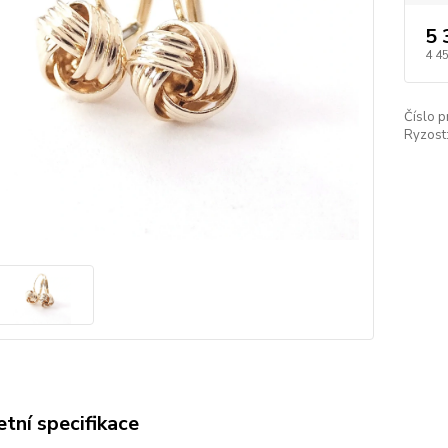
5 
4 4
Číslo p
Ryzost
tní specifikace