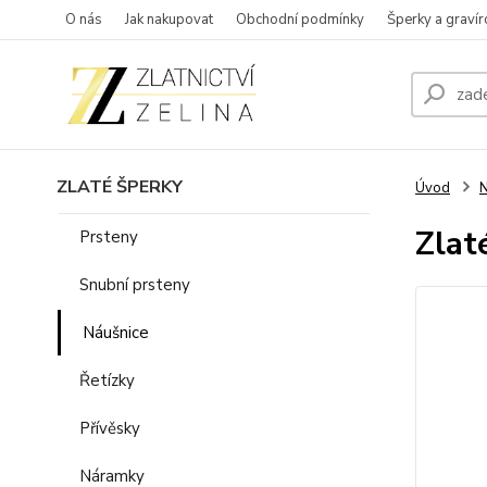
O nás
Jak nakupovat
Obchodní podmínky
Šperky a gravír
ZLATÉ ŠPERKY
Úvod
N
Zlat
Prsteny
Snubní prsteny
Náušnice
Řetízky
Přívěsky
Náramky