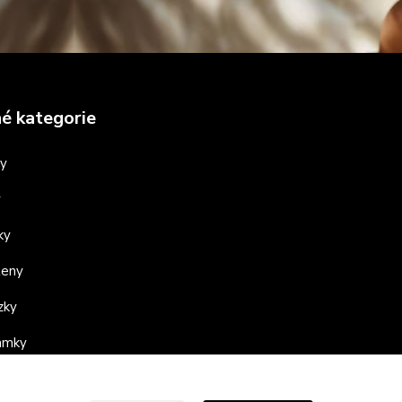
é kategorie
ny
y
ky
teny
zky
ramky