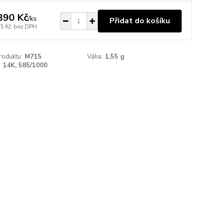
390 Kč
/
ks
Přidat do košíku
55 Kč
bez DPH
roduktu:
M715
Váha:
1,55 g
:
14K, 585/1000