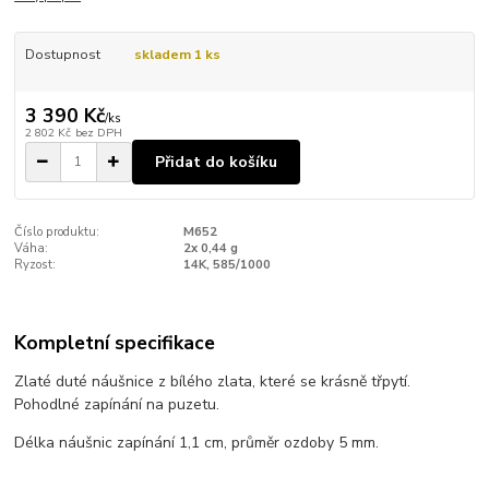
Dostupnost
skladem 1 ks
3 390 Kč
/
ks
2 802 Kč
bez DPH
Přidat do košíku
Číslo produktu:
M652
Váha:
2x 0,44 g
Ryzost:
14K, 585/1000
Kompletní specifikace
Zlaté duté náušnice z bílého zlata, které se krásně třpytí.
Pohodlné zapínání na puzetu.
Délka náušnic zapínání 1,1 cm, průměr ozdoby 5 mm.