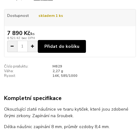
Dostupnost
skladem 1 ks
7 890 Kč
/
ks
6 521 Kč
bez DPH
Přidat do košíku
Číslo produktu:
M629
Váha:
2,27 g
Ryzost:
14K, 585/1000
Kompletní specifikace
Okouzlující zlaté náušnice ve tvaru kytiček, které jsou zdobené
čirými zirkony. Zapínání na šroubek.
Délka náušnic zapínání 8 mm, průměr ozdoby 8,4 mm.