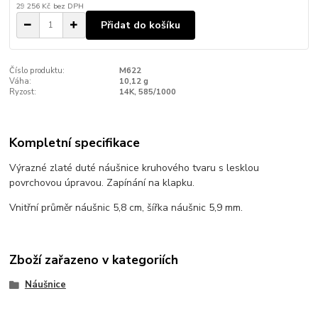
29 256 Kč
bez DPH
Přidat do košíku
Číslo produktu:
M622
Váha:
10,12 g
Ryzost:
14K, 585/1000
Kompletní specifikace
Výrazné zlaté duté náušnice kruhového tvaru s lesklou
povrchovou úpravou. Zapínání na klapku.
Vnitřní průměr náušnic 5,8 cm, šířka náušnic 5,9 mm.
Zboží zařazeno v kategoriích
Náušnice