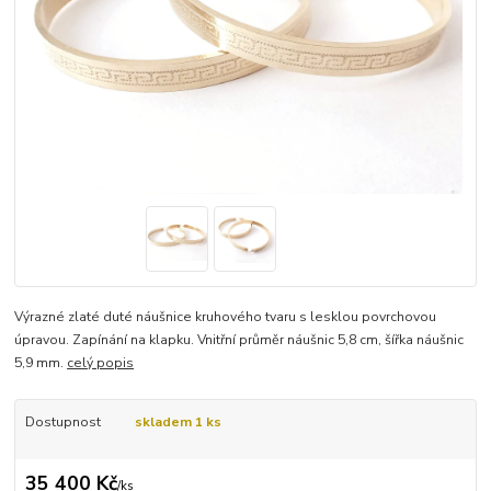
Výrazné zlaté duté náušnice kruhového tvaru s lesklou povrchovou
úpravou. Zapínání na klapku. Vnitřní průměr náušnic 5,8 cm, šířka náušnic
5,9 mm.
celý popis
Dostupnost
skladem 1 ks
35 400 Kč
/
ks