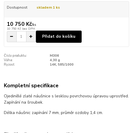
Dostupnost
skladem 1 ks
10 750 Kč
/
ks
10 750 Kč
bez DPH
Přidat do košíku
Číslo produktu:
M306
Váha:
4,30 g
Ryzost:
14K, 585/1000
Kompletní specifikace
Ojedinělé zlaté náušnice s lesklou povrchovou úpravou uprostřed.
Zapínání na šroubek.
Délka náušnic zapínání 7 mm, průměr ozdoby 1,4 cm.