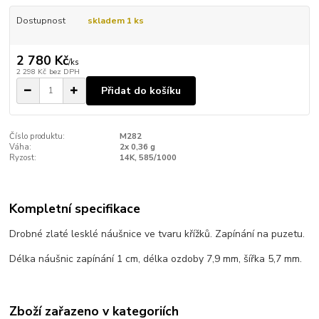
Dostupnost
skladem 1 ks
2 780 Kč
/
ks
2 298 Kč
bez DPH
Přidat do košíku
Číslo produktu:
M282
Váha:
2x 0,36 g
Ryzost:
14K, 585/1000
Kompletní specifikace
Drobné zlaté lesklé náušnice ve tvaru křížků. Zapínání na puzetu.
Délka náušnic zapínání 1 cm, délka ozdoby 7,9 mm, šířka 5,7 mm.
Zboží zařazeno v kategoriích