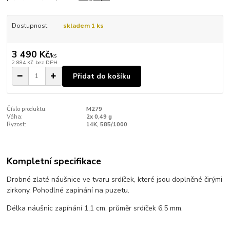
Dostupnost
skladem 1 ks
3 490 Kč
/
ks
2 884 Kč
bez DPH
Přidat do košíku
Číslo produktu:
M279
Váha:
2x 0,49 g
Ryzost:
14K, 585/1000
Kompletní specifikace
Drobné zlaté náušnice ve tvaru srdíček, které jsou doplněné čirými
zirkony. Pohodlné zapínání na puzetu.
Délka náušnic zapínání 1,1 cm, průměr srdíček 6,5 mm.