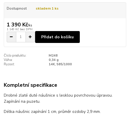
Dostupnost
skladem 1 ks
1 390 Kč
/
ks
1 149 Kč
bez DPH
Přidat do košíku
Číslo produktu:
M248
Váha:
0,34 g
Ryzost:
14K, 585/1000
Kompletní specifikace
Drobné zlaté duté náušnice s lesklou povrchovou úpravou.
Zapínání na puzetu.
Délka náušnic zapínání 1 cm, průměr ozdoby 2,9 mm.