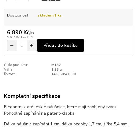
Dostupnost
skladem 1 ks
6 890 Kč
/
ks
5 694 Kč
bez DPH
Přidat do košíku
Číslo produktu:
M137
Váha:
1,98 g
Ryzost:
14K, 585/1000
Kompletní specifikace
Elegantní zlaté lesklé náušnice, které mají zaoblený tvaru.
Pohodlné zapínání na patent-klapka.
Délka náušnic zapínání 1 cm, délka ozdoby 1,7 cm, šířka 5,4 mm.