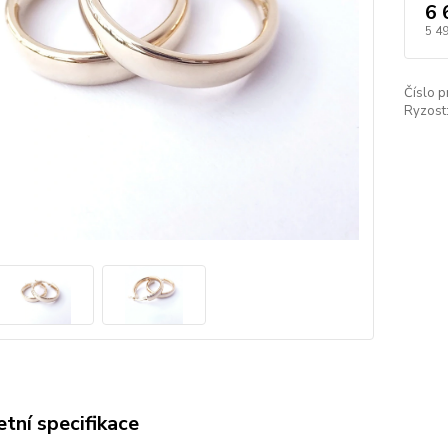
6 
5 4
Číslo p
Ryzost
tní specifikace