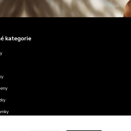
é kategorie
ny
y
ky
teny
zky
ramky