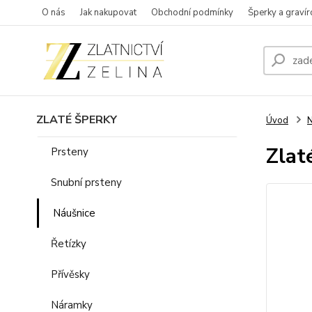
O nás
Jak nakupovat
Obchodní podmínky
Šperky a gravír
ZLATÉ ŠPERKY
Úvod
N
Zlat
Prsteny
Snubní prsteny
Náušnice
Řetízky
Přívěsky
Náramky