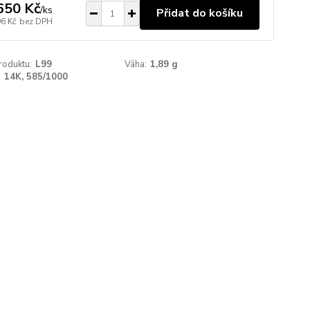
650 Kč
/
ks
Přidat do košíku
96 Kč
bez DPH
roduktu:
L99
Váha:
1,89 g
:
14K, 585/1000