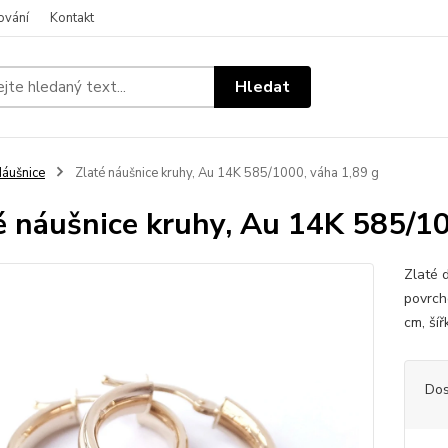
ování
Kontakt
Hledat
áušnice
Zlaté náušnice kruhy, Au 14K 585/1000, váha 1,89 g
é náušnice kruhy, Au 14K 585/10
Zlaté 
povrch
cm, ší
Dos