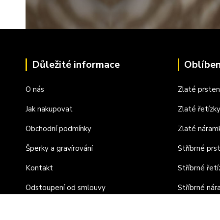
Důležité informace
Oblíben
O nás
Zlaté prste
Jak nakupovat
Zlaté řetízk
Obchodní podmínky
Zlaté náram
Šperky a gravírování
Stříbrné prs
Kontakt
Stříbrné řetí
Odstoupení od smlouvy
Stříbrné ná