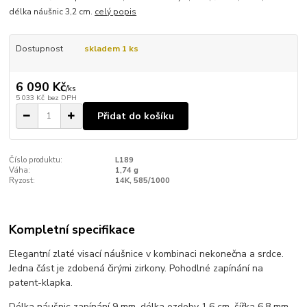
délka náušnic 3,2 cm.
celý popis
Dostupnost
skladem 1 ks
6 090 Kč
/
ks
5 033 Kč
bez DPH
Přidat do košíku
Číslo produktu:
L189
Váha:
1,74 g
Ryzost:
14K, 585/1000
Kompletní specifikace
Elegantní zlaté visací náušnice v kombinaci nekonečna a srdce.
Jedna část je zdobená čirými zirkony. Pohodlné zapínání na
patent-klapka.
Délka náušnic zapínání 9 mm, délka ozdoby 1,6 cm, šířka 6,8 mm,