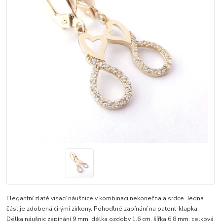
Elegantní zlaté visací náušnice v kombinaci nekonečna a srdce. Jedna
část je zdobená čirými zirkony. Pohodlné zapínání na patent-klapka.
Délka náušnic zapínání 9 mm, délka ozdoby 1,6 cm, šířka 6,8 mm, celková