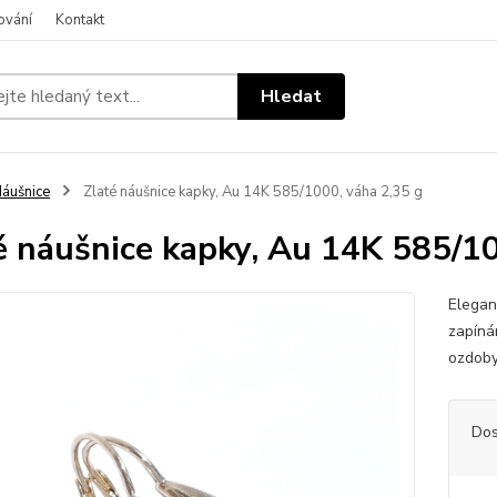
ování
Kontakt
Hledat
áušnice
Zlaté náušnice kapky, Au 14K 585/1000, váha 2,35 g
é náušnice kapky, Au 14K 585/10
Elegan
zapíná
ozdoby
Dos