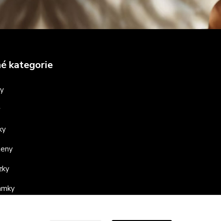
é kategorie
ny
y
ky
teny
zky
ramky