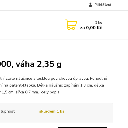
Přihlášení
0
ks
za
0,00 Kč
00, váha 2,35 g
tní zlaté náušnice s lesklou povrchovou úpravou. Pohodlné
ní na patent-klapka. Délka náušnic zapínání 1,3 cm, délka
 1,5 cm, šířka 8,7 mm.
celý popis
tupnost
skladem 1 ks