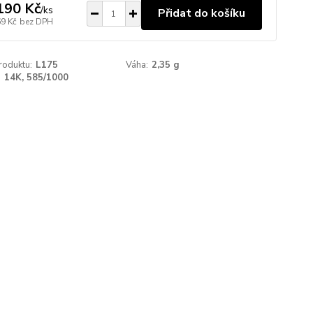
190 Kč
/
ks
Přidat do košíku
69 Kč
bez DPH
roduktu:
L175
Váha:
2,35 g
:
14K, 585/1000