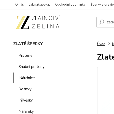
O nás
Jak nakupovat
Obchodní podmínky
Šperky a gravír
ZLATÉ ŠPERKY
Úvod
N
Zlat
Prsteny
Snubní prsteny
Náušnice
Řetízky
Přívěsky
Náramky