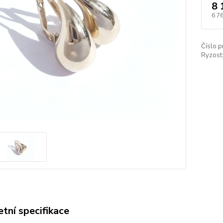
8 
6 7
Číslo p
Ryzost
tní specifikace