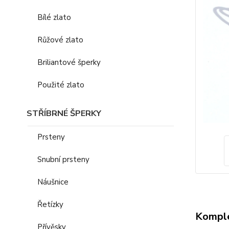
Bílé zlato
Růžové zlato
Briliantové šperky
Použité zlato
STŘÍBRNÉ ŠPERKY
Prsteny
Snubní prsteny
Náušnice
Řetízky
Komple
Přívěsky