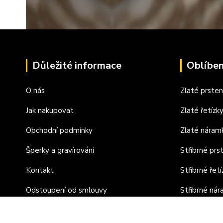
Důležité informace
Oblíben
O nás
Zlaté prste
Jak nakupovat
Zlaté řetízk
Obchodní podmínky
Zlaté náram
Šperky a gravírování
Stříbrné prs
Kontakt
Stříbrné řetí
Odstoupení od smlouvy
Stříbrné ná