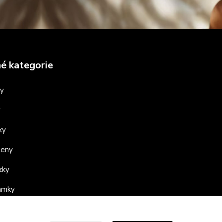
é kategorie
ny
y
ky
teny
zky
ramky