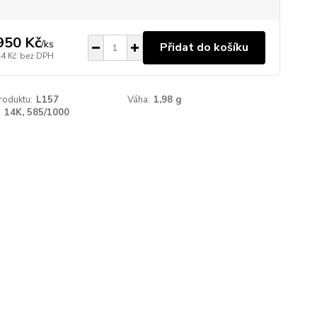
950 Kč
/
ks
Přidat do košíku
44 Kč
bez DPH
roduktu:
L157
Váha:
1,98 g
:
14K, 585/1000