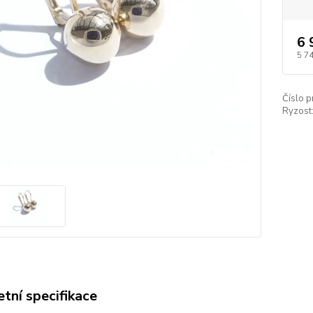
6 
5 7
Číslo p
Ryzost
tní specifikace