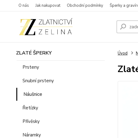
O nás
Jak nakupovat
Obchodní podmínky
Šperky a gravír
ZLATÉ ŠPERKY
Úvod
N
Zlat
Prsteny
Snubní prsteny
Náušnice
Řetízky
Přívěsky
Náramky