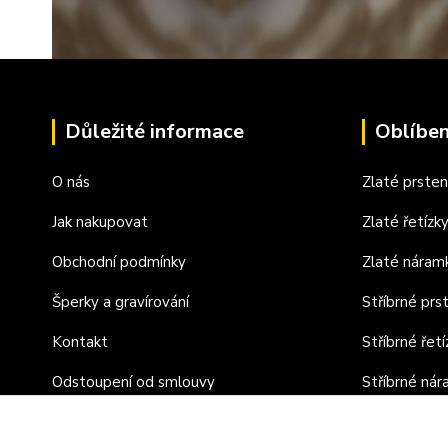
Důležité informace
Oblíben
O nás
Zlaté prste
Jak nakupovat
Zlaté řetízk
Obchodní podmínky
Zlaté náram
Šperky a gravírování
Stříbrné prs
Kontakt
Stříbrné řetí
Odstoupení od smlouvy
Stříbrné ná