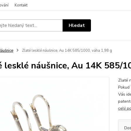
ování
Kontakt
Hledat
áušnice
Zlaté lesklé náušnice, Au 14K 585/1000, váha 1,98 g
é lesklé náušnice, Au 14K 585/1
Zlaté 
Pokud 
Vás id
patent
celý p
Dos