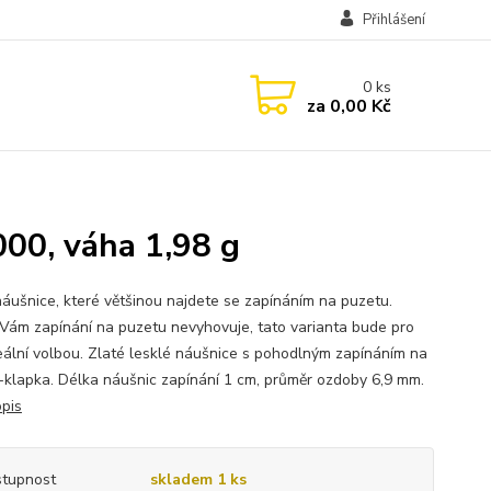
Přihlášení
0
ks
za
0,00 Kč
000, váha 1,98 g
náušnice, které většinou najdete se zapínáním na puzetu.
Vám zapínání na puzetu nevyhovuje, tato varianta bude pro
eální volbou. Zlaté lesklé náušnice s pohodlným zapínáním na
-klapka. Délka náušnic zapínání 1 cm, průměr ozdoby 6,9 mm.
opis
tupnost
skladem 1 ks