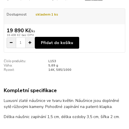
Dostupnost
skladem 1 ks
19 890 Kč
/
ks
16 438 Kč
bez DPH
Přidat do košíku
Číslo produktu:
L153
Váha:
5,69 g
Ryzost:
14K, 585/1000
Kompletní specifikace
Luxusní zlaté náušnice ve tvaru květin. Náušnice jsou doplněné
sytě růžovými kameny. Pohodlné zapínání na patent-klapka.
Délka náušnic zapínání 1,5 cm, délka ozdoby 3,5 cm, šířka 2 cm.