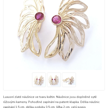
Luxusní zlaté náušnice ve tvaru květin. Náušnice jsou doplněné sytě
růžovými kameny. Pohodlné zapínání na patent-klapka. Délka náušnic
zapínání 1,5 cm, délka ozdoby 3,5 cm, šířka 2 cm.
celý popis