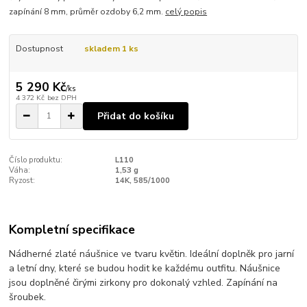
zapínání 8 mm, průměr ozdoby 6,2 mm.
celý popis
Dostupnost
skladem 1 ks
5 290 Kč
/
ks
4 372 Kč
bez DPH
Přidat do košíku
Číslo produktu:
L110
Váha:
1,53 g
Ryzost:
14K, 585/1000
Kompletní specifikace
Nádherné zlaté náušnice ve tvaru květin. Ideální doplněk pro jarní
a letní dny, které se budou hodit ke každému outfitu. Náušnice
jsou doplněné čirými zirkony pro dokonalý vzhled. Zapínání na
šroubek.