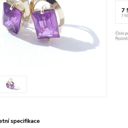
7 
7 5
Číslo p
Ryzost
tní specifikace