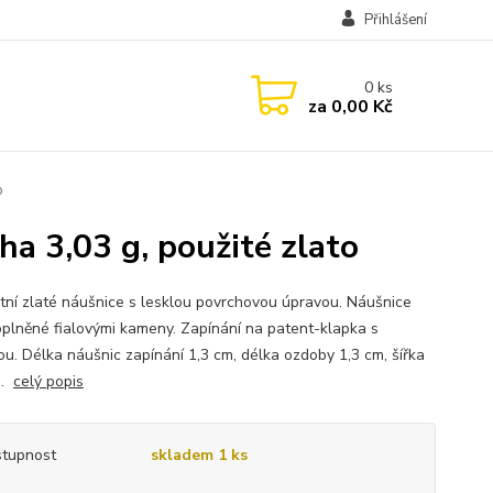
Přihlášení
0
ks
za
0,00 Kč
o
a 3,03 g, použité zlato
tní zlaté náušnice s lesklou povrchovou úpravou. Náušnice
oplněné fialovými kameny. Zapínání na patent-klapka s
kou. Délka náušnic zapínání 1,3 cm, délka ozdoby 1,3 cm, šířka
m.
celý popis
tupnost
skladem 1 ks