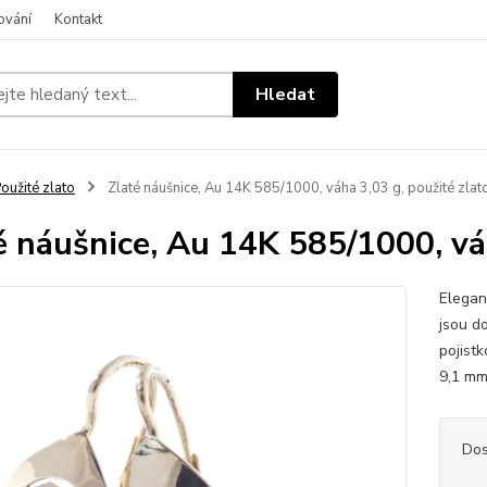
ování
Kontakt
Hledat
oužité zlato
Zlaté náušnice, Au 14K 585/1000, váha 3,03 g, použité zlat
é náušnice, Au 14K 585/1000, váh
Elegan
jsou d
pojist
9,1 m
Dos