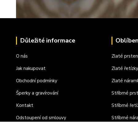
Důležité informace
Oblíben
O nás
Zlaté prste
Jak nakupovat
Zlaté řetízk
Obchodní podmínky
Zlaté náram
Šperky a gravírování
Stříbrné prs
Kontakt
Stříbrné řetí
Odstoupení od smlouvy
Stříbrné ná