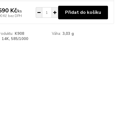
590 Kč
/
ks
Přidat do košíku
90 Kč
bez DPH
roduktu:
K908
Váha:
3,03 g
:
14K, 585/1000