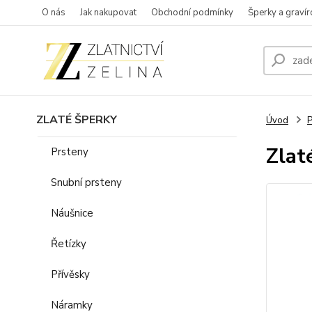
O nás
Jak nakupovat
Obchodní podmínky
Šperky a gravír
ZLATÉ ŠPERKY
Úvod
P
Zlat
Prsteny
Snubní prsteny
Náušnice
Řetízky
Přívěsky
Náramky