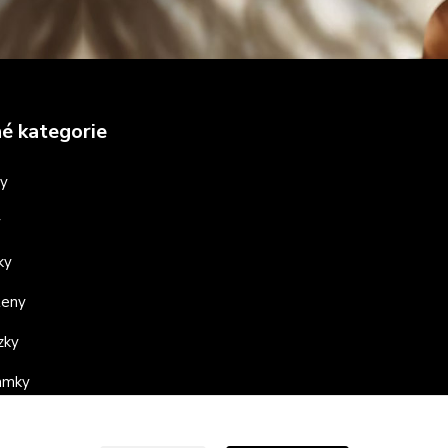
é kategorie
ny
y
ky
teny
zky
ramky