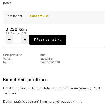
popis
Dostupnost
skladem 1 ks
3 290 Kč
/
ks
2 719 Kč
bez DPH
Přidat do košíku
Číslo produktu:
K84
Váha:
2x 0,44 g
Ryzost:
14K, 585/1000
Kompletní specifikace
Dětské náušnice z bílého zlata zdobené růžovými kameny. Přední
zapínání.
Délka náušnic zapínání 9 mm, průměr ozdoby 4 mm.