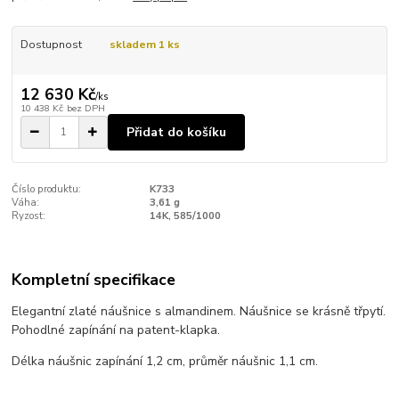
Dostupnost
skladem 1 ks
12 630 Kč
/
ks
10 438 Kč
bez DPH
Přidat do košíku
Číslo produktu:
K733
Váha:
3,61 g
Ryzost:
14K, 585/1000
Kompletní specifikace
Elegantní zlaté náušnice s almandinem. Náušnice se krásně třpytí.
Pohodlné zapínání na patent-klapka.
Délka náušnic zapínání 1,2 cm, průměr náušnic 1,1 cm.