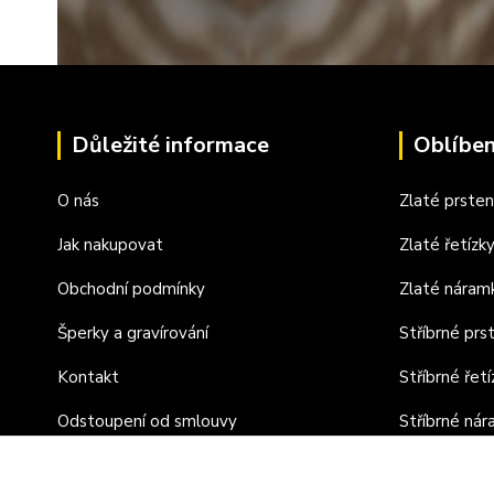
Důležité informace
Oblíben
O nás
Zlaté prste
Jak nakupovat
Zlaté řetízk
Obchodní podmínky
Zlaté náram
Šperky a gravírování
Stříbrné prs
Kontakt
Stříbrné řetí
Odstoupení od smlouvy
Stříbrné ná