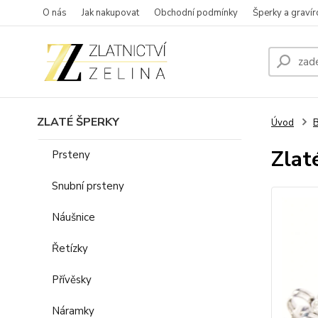
O nás
Jak nakupovat
Obchodní podmínky
Šperky a gravír
ZLATÉ ŠPERKY
Úvod
B
Zlat
Prsteny
Snubní prsteny
Náušnice
Řetízky
Přívěsky
Náramky