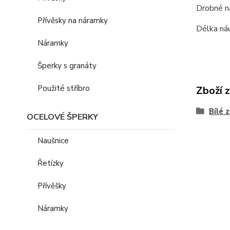
Drobné ná
Přívěsky na náramky
Délka ná
Náramky
Šperky s granáty
Použité stříbro
Zboží 
Bílé 
OCELOVÉ ŠPERKY
Naušnice
Řetízky
Přívěšky
Náramky