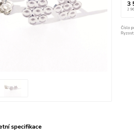
3 
2 9
Číslo p
Ryzost
tní specifikace