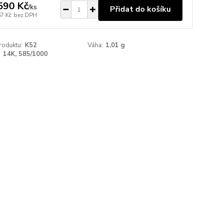
590 Kč
/
ks
Přidat do košíku
67 Kč
bez DPH
roduktu:
K52
Váha:
1,01 g
:
14K, 585/1000