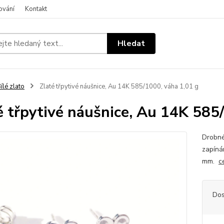
ování
Kontakt
Hledat
ílé zlato
Zlaté třpytivé náušnice, Au 14K 585/1000, váha 1,01 g
é třpytivé náušnice, Au 14K 585
Drobné
zapíná
mm.
c
Dos