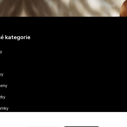
é kategorie
ny
y
ky
teny
zky
ramky