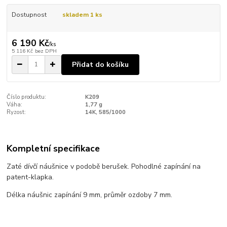
Dostupnost
skladem 1 ks
6 190 Kč
/
ks
5 116 Kč
bez DPH
Přidat do košíku
Číslo produktu:
K209
Váha:
1,77 g
Ryzost:
14K, 585/1000
Kompletní specifikace
Zaté dívčí náušnice v podobě berušek. Pohodlné zapínání na
patent-klapka.
Délka náušnic zapínání 9 mm, průměr ozdoby 7 mm.