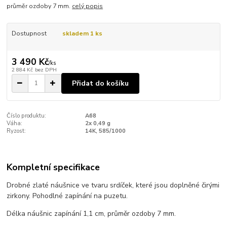
průměr ozdoby 7 mm.
celý popis
Dostupnost
skladem 1 ks
3 490 Kč
/
ks
2 884 Kč
bez DPH
Přidat do košíku
Číslo produktu:
A68
Váha:
2x 0,49 g
Ryzost:
14K, 585/1000
Kompletní specifikace
Drobné zlaté náušnice ve tvaru srdíček, které jsou doplněné čirými
zirkony. Pohodlné zapínání na puzetu.
Délka náušnic zapínání 1,1 cm, průměr ozdoby 7 mm.