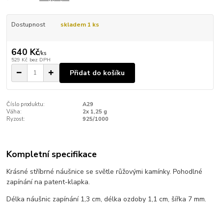
Dostupnost
skladem 1 ks
640 Kč
/
ks
529 Kč
bez DPH
Přidat do košíku
Číslo produktu:
A29
Váha:
2x 1,25 g
Ryzost:
925/1000
Kompletní specifikace
Krásné stříbrné náušnice se světle růžovými kamínky. Pohodlné
zapínání na patent-klapka.
Délka náušnic zapínání 1,3 cm, délka ozdoby 1,1 cm, šířka 7 mm.