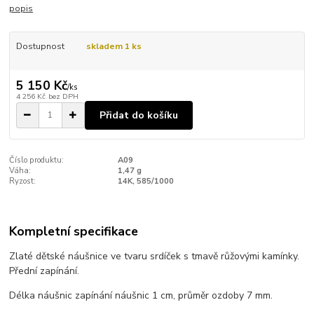
popis
Dostupnost
skladem 1 ks
5 150 Kč
/
ks
4 256 Kč
bez DPH
Přidat do košíku
Číslo produktu:
A09
Váha:
1,47 g
Ryzost:
14K, 585/1000
Kompletní specifikace
Zlaté dětské náušnice ve tvaru srdíček s tmavě růžovými kamínky.
Přední zapínání.
Délka náušnic zapínání náušnic 1 cm, průměr ozdoby 7 mm.