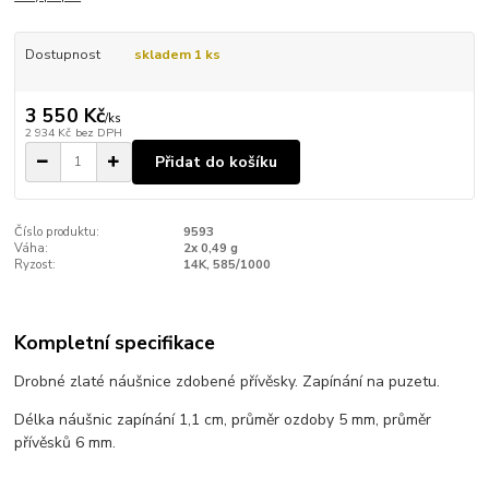
Dostupnost
skladem 1 ks
3 550 Kč
/
ks
2 934 Kč
bez DPH
Přidat do košíku
Číslo produktu:
9593
Váha:
2x 0,49 g
Ryzost:
14K, 585/1000
Kompletní specifikace
Drobné zlaté náušnice zdobené přívěsky. Zapínání na puzetu.
Délka náušnic zapínání 1,1 cm, průměr ozdoby 5 mm, průměr
přívěsků 6 mm.