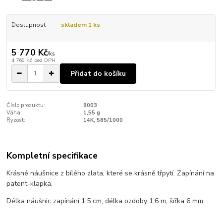
Dostupnost
skladem 1 ks
5 770 Kč
/
ks
4 769 Kč
bez DPH
Přidat do košíku
Číslo produktu:
9003
Váha:
1,55 g
Ryzost:
14K, 585/1000
Kompletní specifikace
Krásné náušnice z bílého zlata, které se krásně třpytí. Zapínání na
patent-klapka.
Délka náušnic zapínání 1,5 cm, délka ozdoby 1,6 m, šířka 6 mm.