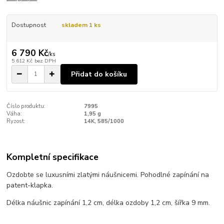
Dostupnost
skladem 1 ks
6 790 Kč
/
ks
5 612 Kč
bez DPH
Přidat do košíku
Číslo produktu:
7995
Váha:
1,95 g
Ryzost:
14K, 585/1000
Kompletní specifikace
Ozdobte se luxusními zlatými náušnicemi. Pohodlné zapínání na
patent-klapka.
Délka náušnic zapínání 1,2 cm, délka ozdoby 1,2 cm, šířka 9 mm.