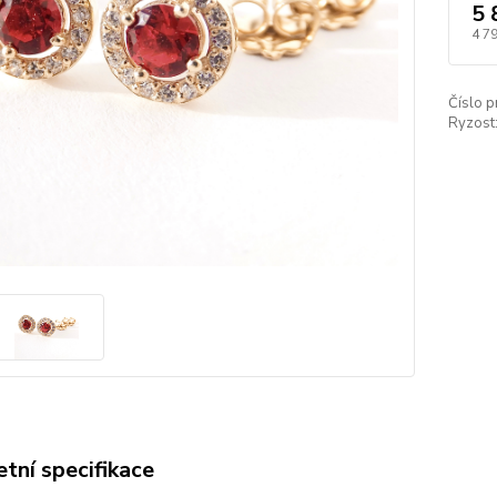
5 
4 7
Číslo p
Ryzost
tní specifikace