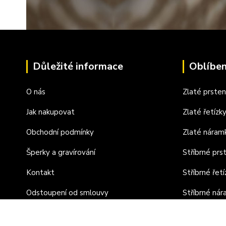
Důležité informace
Oblíben
O nás
Zlaté prste
Jak nakupovat
Zlaté řetízk
Obchodní podmínky
Zlaté náram
Šperky a gravírování
Stříbrné prs
Kontakt
Stříbrné řetí
Odstoupení od smlouvy
Stříbrné ná