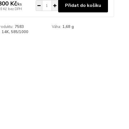
800 Kč
/
ks
Přidat do košíku
93 Kč
bez DPH
roduktu:
7583
Váha:
1,68 g
:
14K, 585/1000