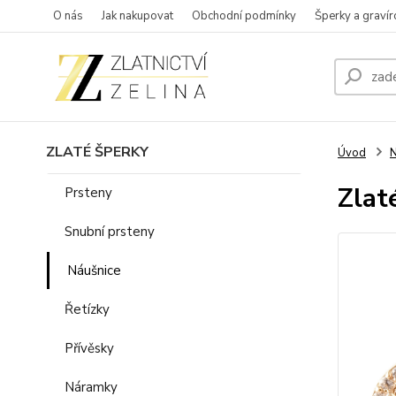
O nás
Jak nakupovat
Obchodní podmínky
Šperky a gravír
ZLATÉ ŠPERKY
Úvod
N
Zlat
Prsteny
Snubní prsteny
Náušnice
Řetízky
Přívěsky
Náramky