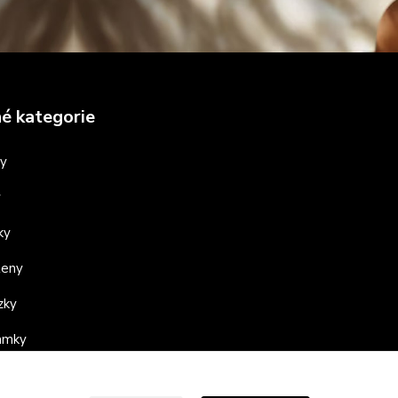
é kategorie
ny
y
ky
teny
zky
ramky