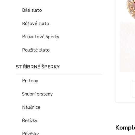
Bílé zlato
Růžové zlato
Briliantové šperky
Použité zlato
STŘÍBRNÉ ŠPERKY
Prsteny
Snubní prsteny
Náušnice
Řetízky
Komple
Přívěsky