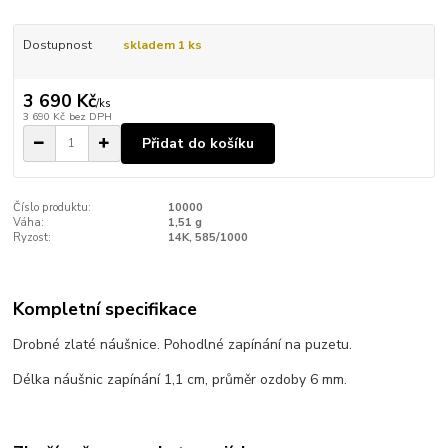
Dostupnost
skladem 1 ks
3 690 Kč
/
ks
3 690 Kč
bez DPH
Přidat do košíku
Číslo produktu:
10000
Váha:
1,51 g
Ryzost:
14K, 585/1000
Kompletní specifikace
Drobné zlaté náušnice. Pohodlné zapínání na puzetu.
Délka náušnic zapínání 1,1 cm, průměr ozdoby 6 mm.