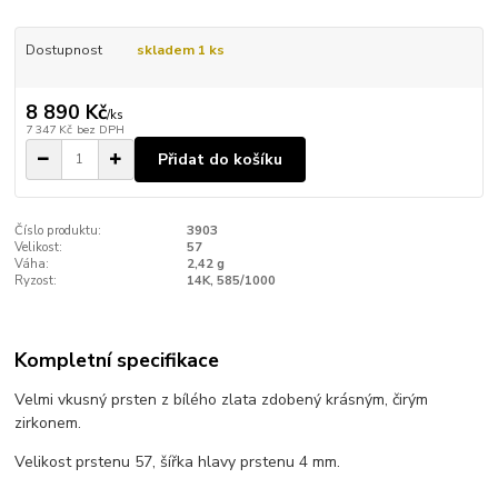
Dostupnost
skladem 1 ks
8 890 Kč
/
ks
7 347 Kč
bez DPH
Přidat do košíku
Číslo produktu:
3903
Velikost:
57
Váha:
2,42 g
Ryzost:
14K, 585/1000
Kompletní specifikace
Velmi vkusný prsten z bílého zlata zdobený krásným, čirým
zirkonem.
Velikost prstenu 57, šířka hlavy prstenu 4 mm.