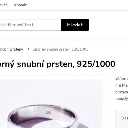
ování
Kontakt
Hledat
nubní prsteny
Stříbrný snubní prsten, 925/1000
brný snubní prsten, 925/1000
Stříbr
má hlad
prsten
uváděj
Dos