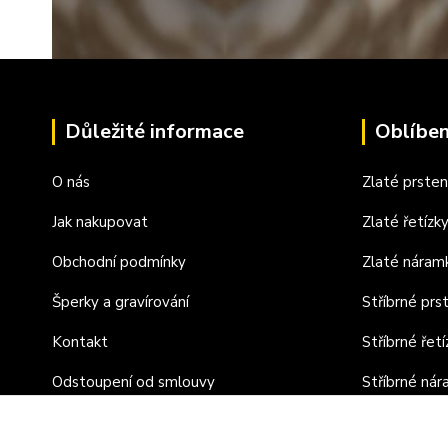
Důležité informace
Oblíben
O nás
Zlaté prste
Jak nakupovat
Zlaté řetízk
Obchodní podmínky
Zlaté náram
Šperky a gravírování
Stříbrné prs
Kontakt
Stříbrné řetí
Odstoupení od smlouvy
Stříbrné ná