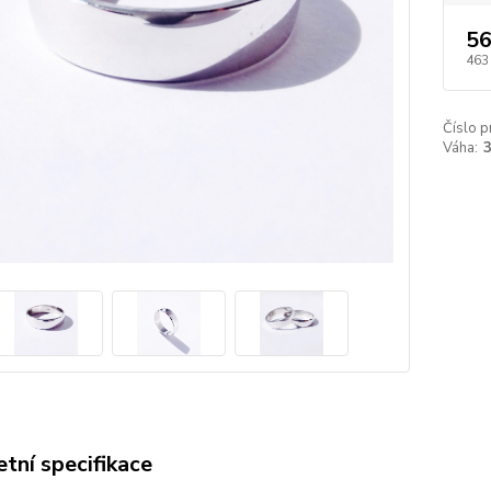
56
463
Číslo p
Váha:
3
tní specifikace