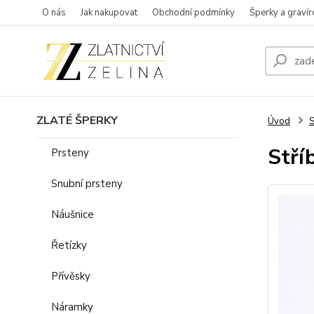
O nás
Jak nakupovat
Obchodní podmínky
Šperky a gravír
ZLATÉ ŠPERKY
Úvod
S
Stří
Prsteny
Snubní prsteny
Náušnice
Řetízky
Přívěsky
Náramky