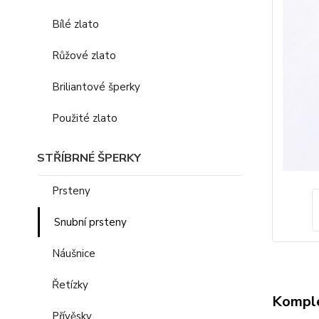
Bílé zlato
Růžové zlato
Briliantové šperky
Použité zlato
STŘÍBRNÉ ŠPERKY
Prsteny
Snubní prsteny
Náušnice
Řetízky
Komple
Přívěsky