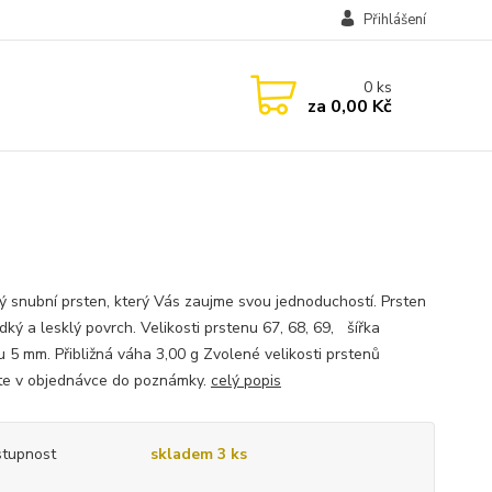
Přihlášení
0
ks
za
0,00 Kč
ný snubní prsten, který Vás zaujme svou jednoduchostí. Prsten
ký a lesklý povrch. Velikosti prstenu 67, 68, 69, šířka
u 5 mm. Přibližná váha 3,00 g Zvolené velikosti prstenů
te v objednávce do poznámky.
celý popis
tupnost
skladem 3 ks