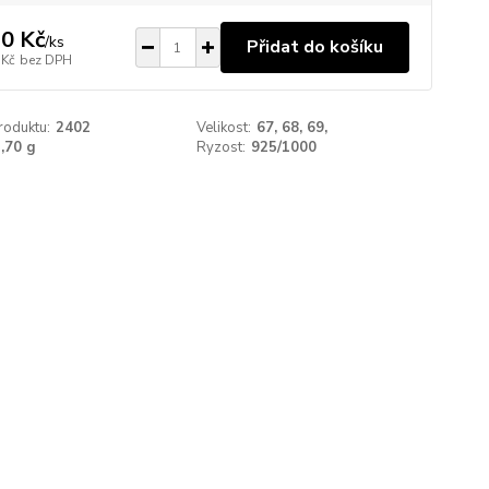
0 Kč
/
ks
Přidat do košíku
 Kč
bez DPH
roduktu:
2402
Velikost:
67, 68, 69,
,70 g
Ryzost:
925/1000