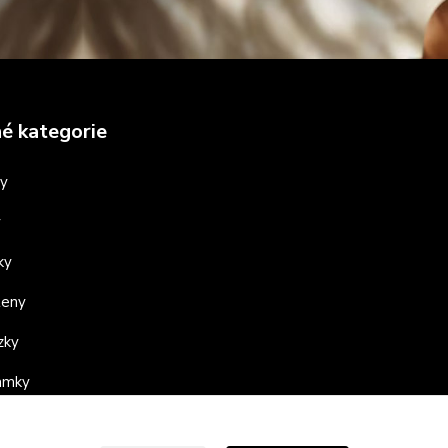
é kategorie
ny
y
ky
teny
zky
ramky