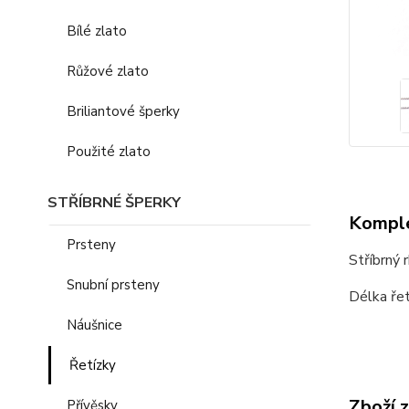
Bílé zlato
Růžové zlato
Briliantové šperky
Použité zlato
STŘÍBRNÉ ŠPERKY
Komple
Prsteny
Stříbrný 
Snubní prsteny
Délka řet
Náušnice
Řetízky
Zboží 
Přívěsky