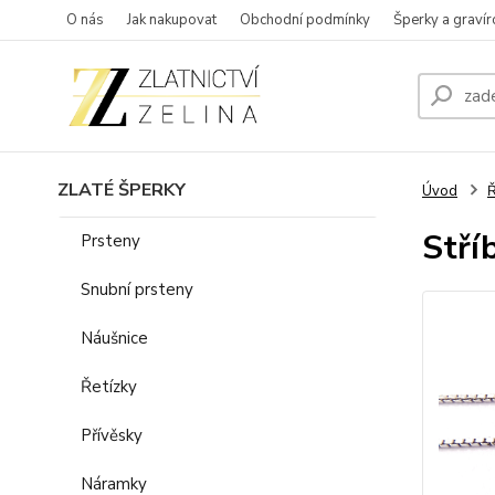
O nás
Jak nakupovat
Obchodní podmínky
Šperky a gravír
ZLATÉ ŠPERKY
Úvod
Ř
Stří
Prsteny
Snubní prsteny
Náušnice
Řetízky
Přívěsky
Náramky