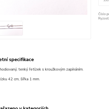
330
Číslo p
Ryzost
tní specifikace
rhodiovaný, tenký řetízek s kroužkovým zapínáním.
ízku 42 cm, šířka 1 mm.
zařazeno v kategoriích