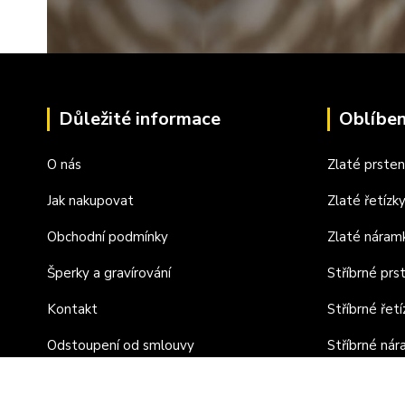
Důležité informace
Oblíben
O nás
Zlaté prste
Jak nakupovat
Zlaté řetízk
Obchodní podmínky
Zlaté náram
Šperky a gravírování
Stříbrné prs
Kontakt
Stříbrné řetí
Odstoupení od smlouvy
Stříbrné ná