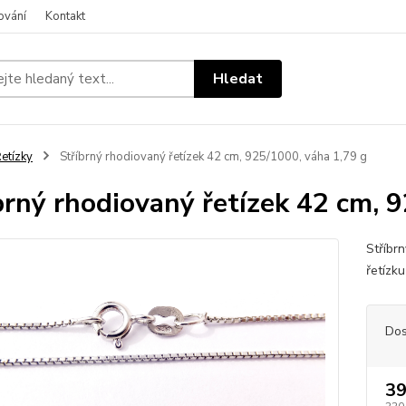
ování
Kontakt
Hledat
etízky
Stříbrný rhodiovaný řetízek 42 cm, 925/1000, váha 1,79 g
brný rhodiovaný řetízek 42 cm, 
Stříbr
řetízk
Dos
39