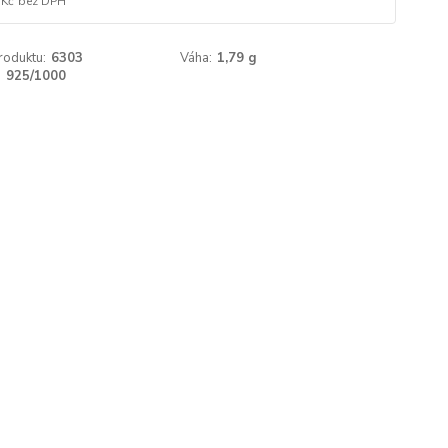
 Kč
bez DPH
roduktu:
6303
Váha:
1,79 g
:
925/1000