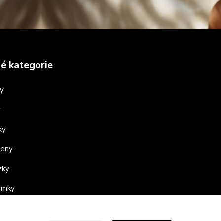
é kategorie
ny
y
ky
teny
zky
ramky