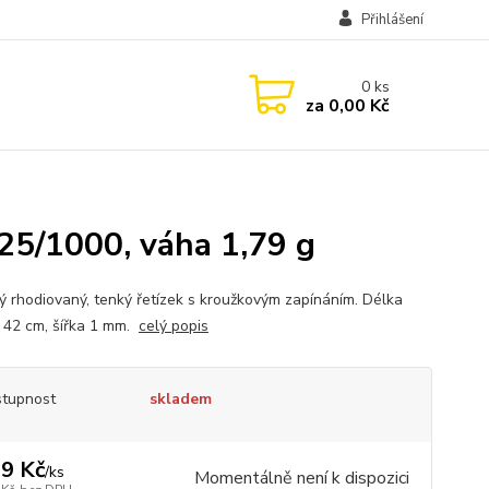
Přihlášení
0
ks
za
0,00 Kč
925/1000, váha 1,79 g
ný rhodiovaný, tenký řetízek s kroužkovým zapínáním. Délka
u 42 cm, šířka 1 mm.
celý popis
tupnost
skladem
9 Kč
/
ks
Momentálně není k dispozici