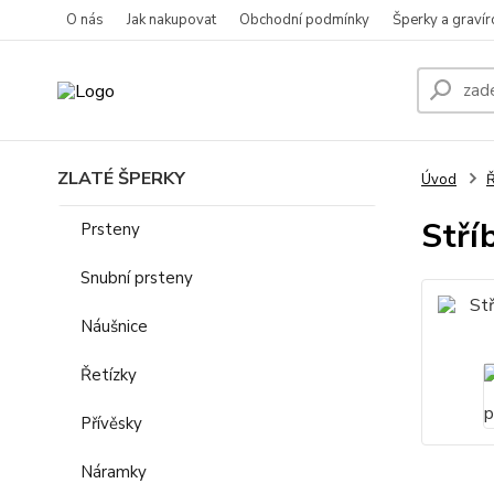
O nás
Jak nakupovat
Obchodní podmínky
Šperky a gravír
ZLATÉ ŠPERKY
Úvod
Ř
Stří
Prsteny
Snubní prsteny
Náušnice
Řetízky
Přívěsky
Náramky