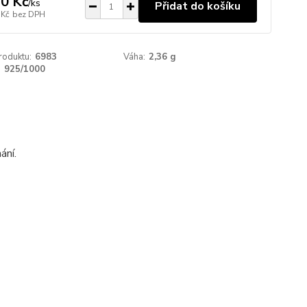
0 Kč
/
ks
Přidat do košíku
 Kč
bez DPH
roduktu:
6983
Váha:
2,36 g
:
925/1000
ání.