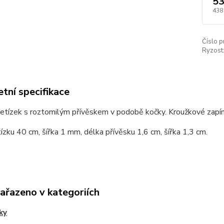
53
438
Číslo p
Ryzost
tní specifikace
řetízek s roztomilým přívěskem v podobě kočky. Kroužkové zapín
ízku 40 cm, šířka 1 mm, délka přívěsku 1,6 cm, šířka 1,3 cm.
zařazeno v kategoriích
ky