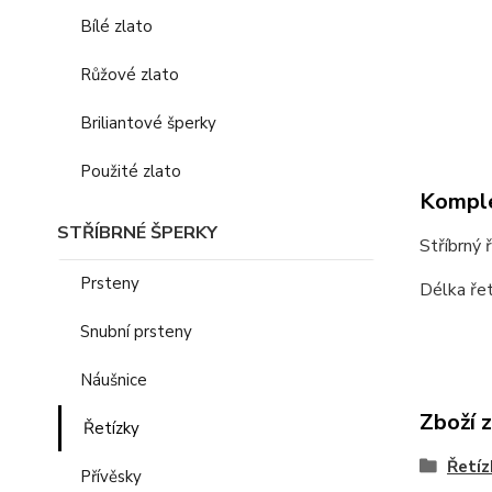
Bílé zlato
Růžové zlato
Briliantové šperky
Použité zlato
Komple
STŘÍBRNÉ ŠPERKY
Stříbrný 
Prsteny
Délka řet
Snubní prsteny
Náušnice
Zboží 
Řetízky
Řetíz
Přívěsky