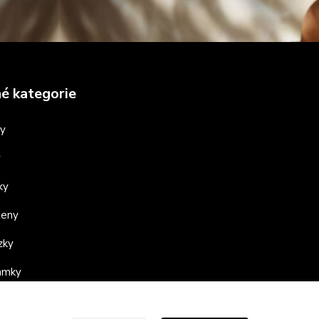
é kategorie
ny
y
ky
teny
zky
ramky