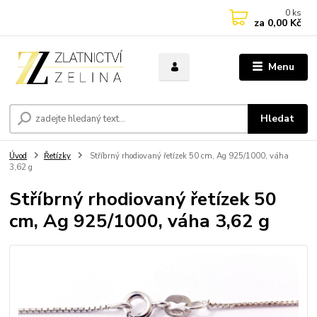
0
ks
za
0,00 Kč
Menu
Hledat
Úvod
Řetízky
Stříbrný rhodiovaný řetízek 50 cm, Ag 925/1000, váha
3,62 g
Stříbrný rhodiovaný řetízek 50
cm, Ag 925/1000, váha 3,62 g