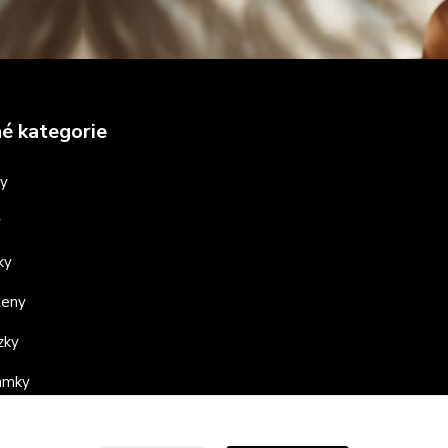
é kategorie
ny
y
ky
teny
zky
ramky