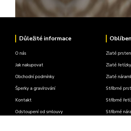
Důležité informace
Oblíben
O nás
Zlaté prste
Jak nakupovat
Zlaté řetízk
Obchodní podmínky
Zlaté náram
Šperky a gravírování
Stříbrné prs
Kontakt
Stříbrné řetí
Odstoupení od smlouvy
Stříbrné ná