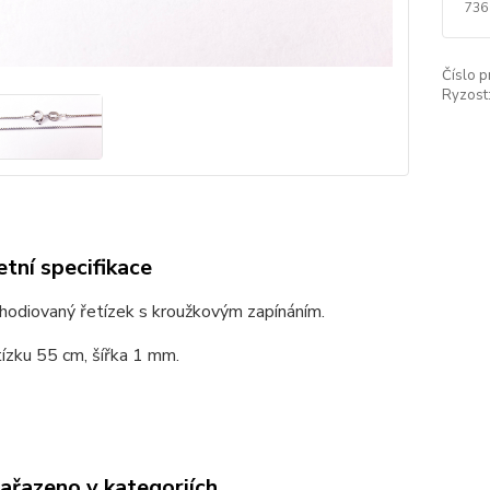
736
Číslo p
Ryzost
tní specifikace
rhodiovaný řetízek s kroužkovým zapínáním.
ízku 55 cm, šířka 1 mm.
zařazeno v kategoriích