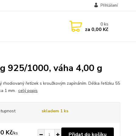
Přihlášení
0
ks
za
0,00 Kč
Ag 925/1000, váha 4,00 g
ný rhodiovaný řetízek s kroužkovým zapínáním. Délka řetízku 55
řka 1 mm.
celý popis
tupnost
skladem 1 ks
0 Kč
/
ks
Přidat do košíku