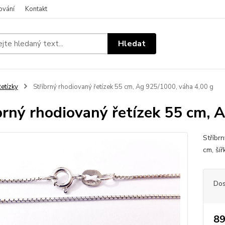
ování
Kontakt
Hledat
etízky
Stříbrný rhodiovaný řetízek 55 cm, Ag 925/1000, váha 4,00 g
brný rhodiovaný řetízek 55 cm, 
Stříbr
cm, ší
Dos
89