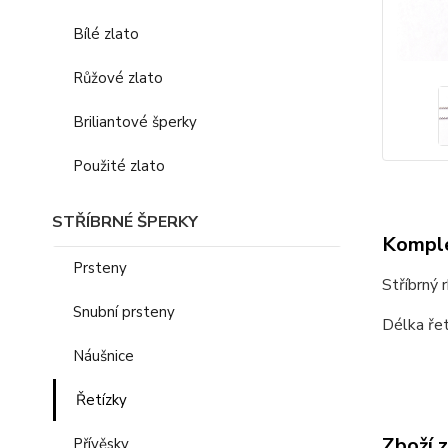
Bílé zlato
Růžové zlato
Briliantové šperky
Použité zlato
STŘÍBRNÉ ŠPERKY
Komple
Prsteny
Stříbrný 
Snubní prsteny
Délka řet
Náušnice
Řetízky
Zboží 
Přívěsky