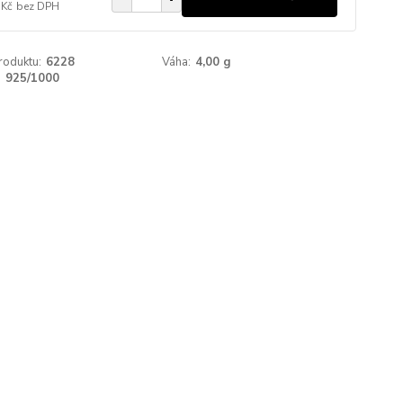
 Kč
bez DPH
roduktu:
6228
Váha:
4,00 g
:
925/1000