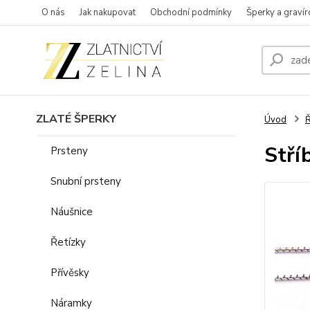
O nás
Jak nakupovat
Obchodní podmínky
Šperky a gravír
ZLATÉ ŠPERKY
Úvod
Ř
Stří
Prsteny
Snubní prsteny
Náušnice
Řetízky
Přívěsky
Náramky