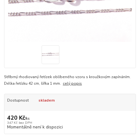
Stříbrný rhodiovaný řetízek oblíbeného vzoru s kroužkovým zapínáním.
Délka řetízku 42 cm, šířka 1 mm.
celý popis
Dostupnost
skladem
420 Kč
/
ks
347 Kč
bez DPH
Momentálně není k dispozici