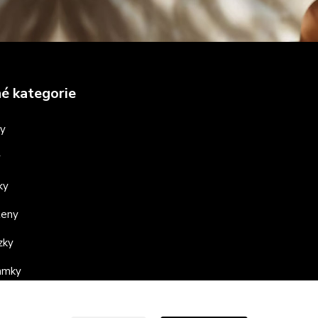
é kategorie
ny
y
ky
teny
zky
ramky