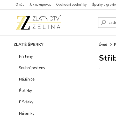
O nás
Jak nakupovat
Obchodní podmínky
Šperky a gravír
ZLATÉ ŠPERKY
Úvod
P
Stří
Prsteny
Snubní prsteny
Náušnice
Řetízky
Přívěsky
Náramky