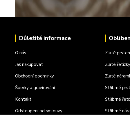
Důležité informace
Oblíben
O nás
Zlaté prste
Jak nakupovat
Zlaté řetízk
Obchodní podmínky
Zlaté náram
Šperky a gravírování
Stříbrné prs
Kontakt
Stříbrné řetí
Odstoupení od smlouvy
Stříbrné ná