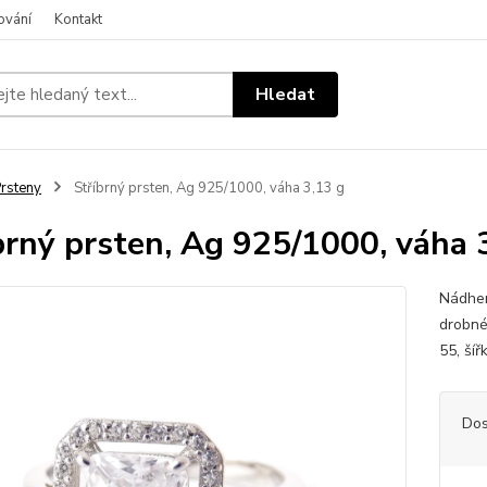
ování
Kontakt
Hledat
rsteny
Stříbrný prsten, Ag 925/1000, váha 3,13 g
brný prsten, Ag 925/1000, váha 
Nádher
drobné,
55, ší
Dos