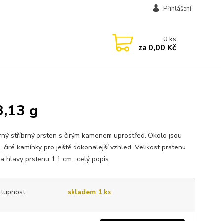
Přihlášení
0
ks
za
0,00 Kč
3,13 g
ný stříbrný prsten s čirým kamenem uprostřed. Okolo jsou
 čiré kamínky pro ještě dokonalejší vzhled. Velikost prstenu
řka hlavy prstenu 1,1 cm.
celý popis
tupnost
skladem 1 ks