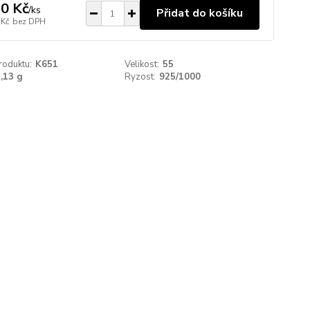
0 Kč
/
ks
Přidat do košíku
 Kč
bez DPH
roduktu:
K651
Velikost:
55
,13 g
Ryzost:
925/1000