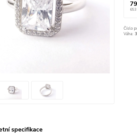
79
653
Číslo p
Váha:
3
tní specifikace