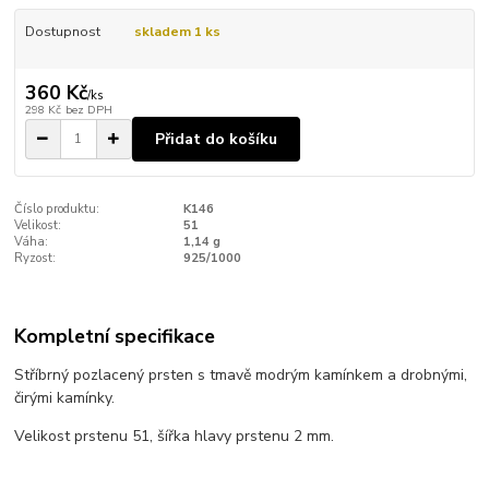
Dostupnost
skladem 1 ks
360 Kč
/
ks
298 Kč
bez DPH
Přidat do košíku
Číslo produktu:
K146
Velikost:
51
Váha:
1,14 g
Ryzost:
925/1000
Kompletní specifikace
Stříbrný pozlacený prsten s tmavě modrým kamínkem a drobnými,
čirými kamínky.
Velikost prstenu 51, šířka hlavy prstenu 2 mm.