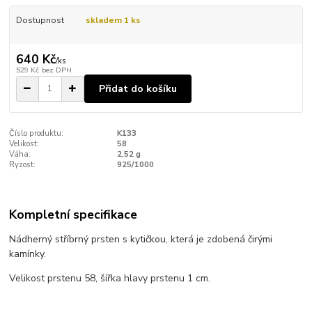
Dostupnost
skladem 1 ks
640 Kč
/
ks
529 Kč
bez DPH
Přidat do košíku
Číslo produktu:
K133
Velikost:
58
Váha:
2,52 g
Ryzost:
925/1000
Kompletní specifikace
Nádherný stříbrný prsten s kytičkou, která je zdobená čirými
kamínky.
Velikost prstenu 58, šířka hlavy prstenu 1 cm.