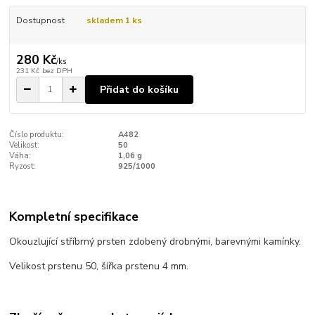
Dostupnost
skladem 1 ks
280 Kč
/
ks
231 Kč
bez DPH
Přidat do košíku
Číslo produktu:
A482
Velikost:
50
Váha:
1,06 g
Ryzost:
925/1000
Kompletní specifikace
Okouzlující stříbrný prsten zdobený drobnými, barevnými kamínky.
Velikost prstenu 50, šířka prstenu 4 mm.