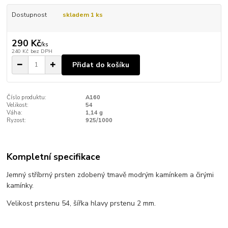
Dostupnost
skladem 1 ks
290 Kč
/
ks
240 Kč
bez DPH
Přidat do košíku
Číslo produktu:
A160
Velikost:
54
Váha:
1,14 g
Ryzost:
925/1000
Kompletní specifikace
Jemný stříbrný prsten zdobený tmavě modrým kamínkem a čirými
kamínky.
Velikost prstenu 54, šířka hlavy prstenu 2 mm.