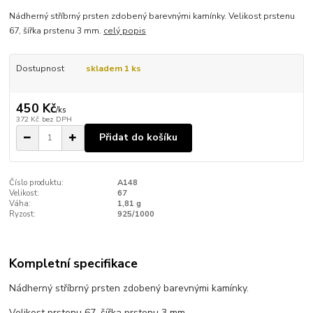
Nádherný stříbrný prsten zdobený barevnými kamínky. Velikost prstenu
67, šířka prstenu 3 mm.
celý popis
Dostupnost
skladem 1 ks
450 Kč
/
ks
372 Kč
bez DPH
Přidat do košíku
Číslo produktu:
A148
Velikost:
67
Váha:
1,81 g
Ryzost:
925/1000
Kompletní specifikace
Nádherný stříbrný prsten zdobený barevnými kamínky.
Velikost prstenu 67, šířka prstenu 3 mm.